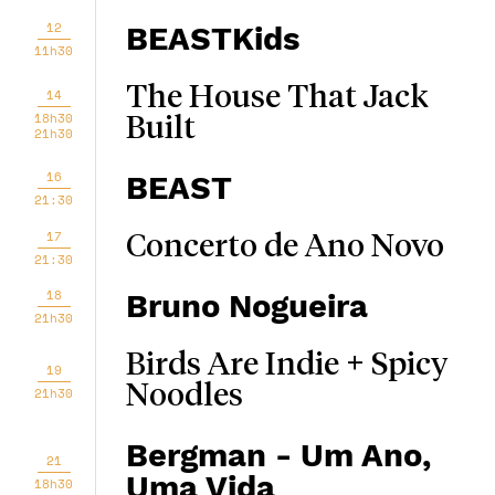
12
BEASTKids
11h30
The House That Jack
14
18h30
Built
21h30
16
BEAST
21:30
17
Concerto de Ano Novo
21:30
18
Bruno Nogueira
21h30
Birds Are Indie + Spicy
19
Noodles
21h30
Bergman - Um Ano,
21
Uma Vida
18h30