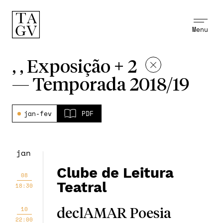
Menu
, , Exposição + 2
—
Temporada 2018/19
jan-fev
PDF
jan
Clube de Leitura
08
Teatral
18:30
10
declAMAR Poesia
22:00