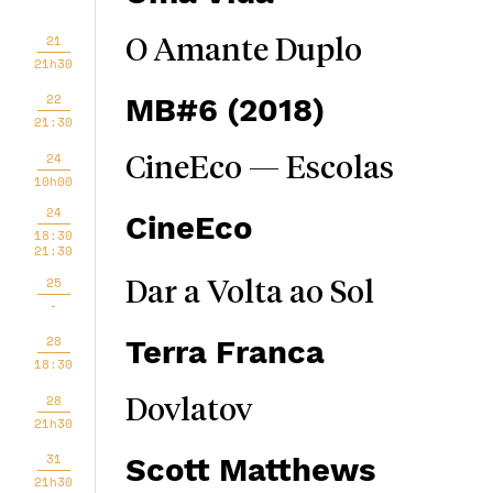
21
O Amante Duplo
21h30
22
MB#6 (2018)
21:30
24
CineEco — Escolas
10h00
24
CineEco
18:30
21:30
25
Dar a Volta ao Sol
-
28
Terra Franca
18:30
28
Dovlatov
21h30
31
Scott Matthews
21h30