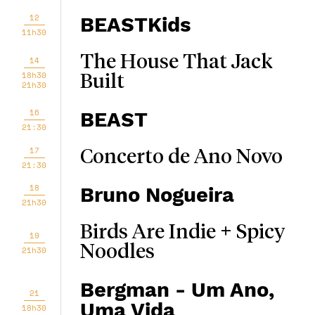
12
BEASTKids
11h30
The House That Jack
14
18h30
Built
21h30
16
BEAST
21:30
17
Concerto de Ano Novo
21:30
18
Bruno Nogueira
21h30
Birds Are Indie + Spicy
19
Noodles
21h30
Bergman - Um Ano,
21
Uma Vida
18h30