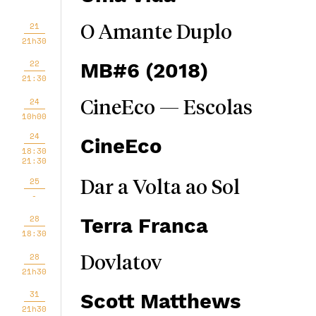
21
O Amante Duplo
21h30
22
MB#6 (2018)
21:30
24
CineEco — Escolas
10h00
24
CineEco
18:30
21:30
25
Dar a Volta ao Sol
-
28
Terra Franca
18:30
28
Dovlatov
21h30
31
Scott Matthews
21h30