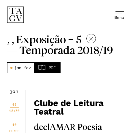
Menu
, , Exposição + 5
—
Temporada 2018/19
jan-fev
PDF
jan
Clube de Leitura
08
Teatral
18:30
10
declAMAR Poesia
22:00