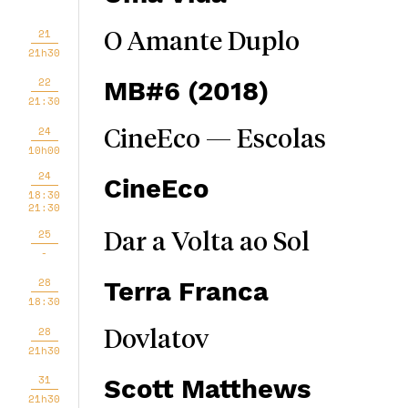
21
O Amante Duplo
21h30
22
MB#6 (2018)
21:30
24
CineEco — Escolas
10h00
24
CineEco
18:30
21:30
25
Dar a Volta ao Sol
-
28
Terra Franca
18:30
28
Dovlatov
21h30
31
Scott Matthews
21h30