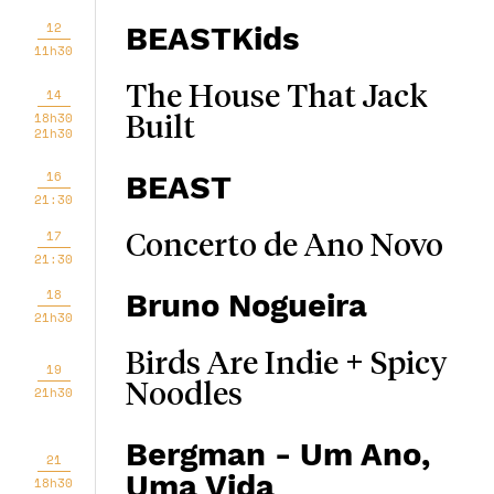
12
BEASTKids
11h30
The House That Jack
14
18h30
Built
21h30
16
BEAST
21:30
17
Concerto de Ano Novo
21:30
18
Bruno Nogueira
21h30
Birds Are Indie + Spicy
19
Noodles
21h30
Bergman - Um Ano,
21
Uma Vida
18h30