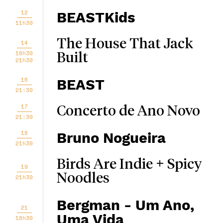
12
BEASTKids
11h30
The House That Jack
14
18h30
Built
21h30
16
BEAST
21:30
17
Concerto de Ano Novo
21:30
18
Bruno Nogueira
21h30
Birds Are Indie + Spicy
19
Noodles
21h30
Bergman - Um Ano,
21
Uma Vida
18h30