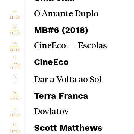
21
O Amante Duplo
21h30
22
MB#6 (2018)
21:30
24
CineEco — Escolas
10h00
24
CineEco
18:30
21:30
25
Dar a Volta ao Sol
-
28
Terra Franca
18:30
28
Dovlatov
21h30
31
Scott Matthews
21h30