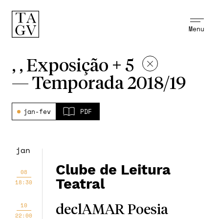
Menu
, , Exposição + 5
—
Temporada 2018/19
jan-fev
PDF
jan
Clube de Leitura
08
Teatral
18:30
10
declAMAR Poesia
22:00