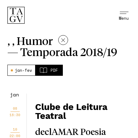
Menu
, , Humor
—
Temporada 2018/19
jan-fev
PDF
jan
Clube de Leitura
08
Teatral
18:30
10
declAMAR Poesia
22:00