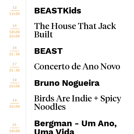
12
BEASTKids
11h30
The House That Jack
14
18h30
Built
21h30
16
BEAST
21:30
17
Concerto de Ano Novo
21:30
18
Bruno Nogueira
21h30
Birds Are Indie + Spicy
19
Noodles
21h30
Bergman - Um Ano,
21
Uma Vida
18h30