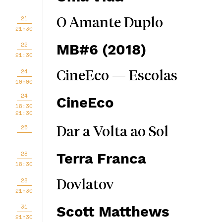
21
O Amante Duplo
21h30
22
MB#6 (2018)
21:30
24
CineEco — Escolas
10h00
24
CineEco
18:30
21:30
25
Dar a Volta ao Sol
-
28
Terra Franca
18:30
28
Dovlatov
21h30
31
Scott Matthews
21h30