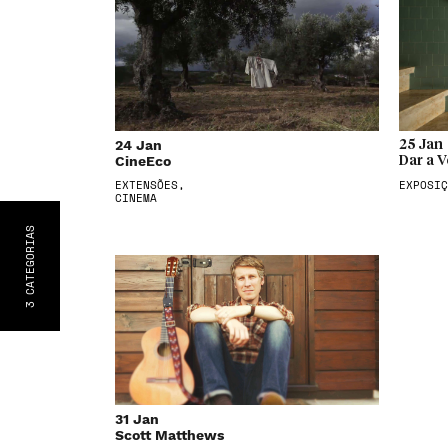
24 Jan
25 Jan
CineEco
Dar a V
EXTENSÕES,
EXPOSIÇ
CINEMA
S
CATEGORIA
3
31 Jan
Scott Matthews