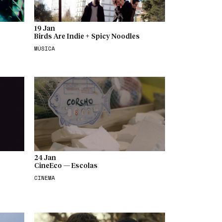
19 Jan
Birds Are Indie + Spicy Noodles
MÚSICA
24 Jan
CineEco — Escolas
CINEMA