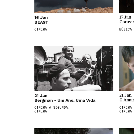
16 Jan
17 Jan
BEAST
Concer
CINEMA
MÚSICA
21 Jan
21 Jan
Bergman - Um Ano, Uma Vida
O Aman
CINEMA À SEGUNDA,
CINEMA 
CINEMA
CINEMA