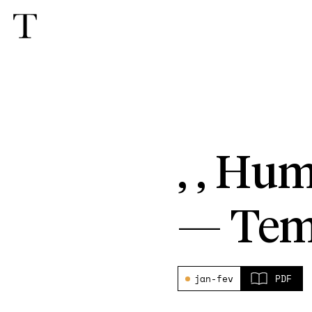
, , Hu
—
Tem
jan-fev
PDF