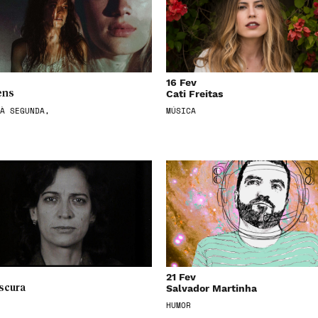
16 Fev
Cati Freitas
ens
À SEGUNDA,
MÚSICA
21 Fev
Salvador Martinha
scura
HUMOR