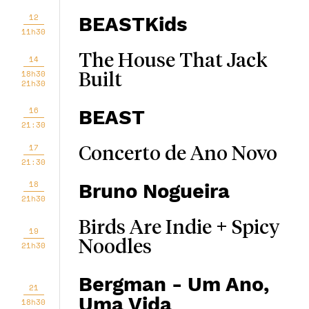
12
BEASTKids
11h30
The House That Jack
14
18h30
Built
21h30
16
BEAST
21:30
17
Concerto de Ano Novo
21:30
18
Bruno Nogueira
21h30
Birds Are Indie + Spicy
19
Noodles
21h30
Bergman - Um Ano,
21
Uma Vida
18h30