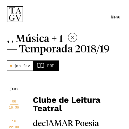
Menu
, , Música + 1
—
Temporada 2018/19
jan-fev
PDF
jan
Clube de Leitura
08
Teatral
18:30
10
declAMAR Poesia
22:00