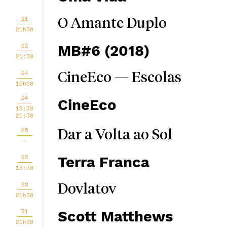
21
O Amante Duplo
21h30
22
MB#6 (2018)
21:30
24
CineEco — Escolas
10h00
24
CineEco
18:30
21:30
25
Dar a Volta ao Sol
-
28
Terra Franca
18:30
28
Dovlatov
21h30
31
Scott Matthews
21h30