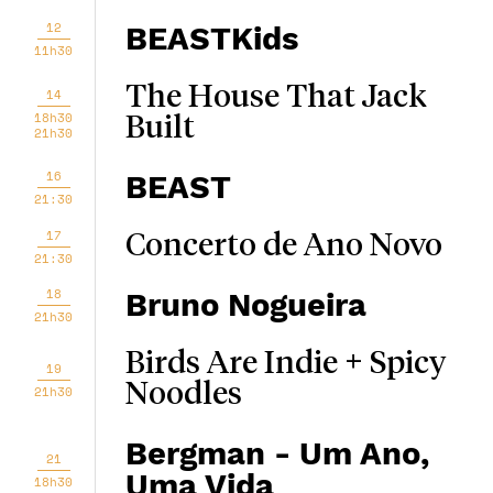
12
BEASTKids
11h30
The House That Jack
14
18h30
Built
21h30
16
BEAST
21:30
17
Concerto de Ano Novo
21:30
18
Bruno Nogueira
21h30
Birds Are Indie + Spicy
19
Noodles
21h30
Bergman - Um Ano,
21
Uma Vida
18h30