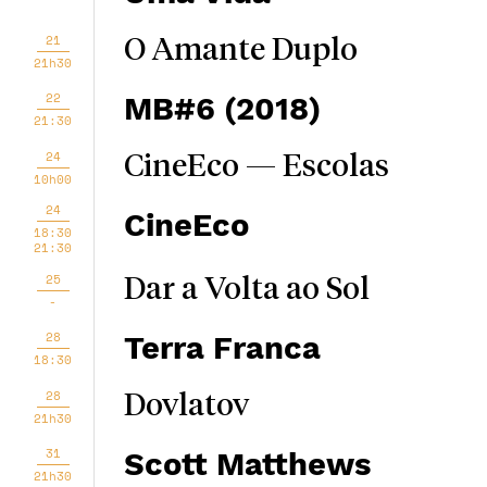
21
O Amante Duplo
21h30
22
MB#6 (2018)
21:30
24
CineEco — Escolas
10h00
24
CineEco
18:30
21:30
25
Dar a Volta ao Sol
-
28
Terra Franca
18:30
28
Dovlatov
21h30
31
Scott Matthews
21h30