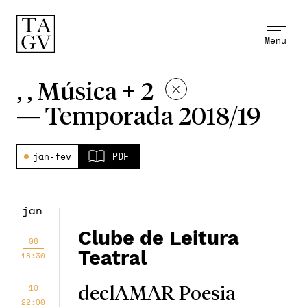
Menu
, , Música + 2
—
Temporada 2018/19
jan-fev
PDF
jan
Clube de Leitura
08
Teatral
18:30
10
declAMAR Poesia
22:00