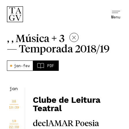
Menu
, , Música + 3
—
Temporada 2018/19
jan-fev
PDF
jan
Clube de Leitura
08
Teatral
18:30
10
declAMAR Poesia
22:00