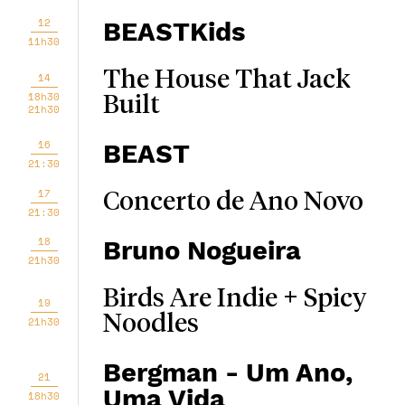
12
BEASTKids
11h30
The House That Jack
14
18h30
Built
21h30
16
BEAST
21:30
17
Concerto de Ano Novo
21:30
18
Bruno Nogueira
21h30
Birds Are Indie + Spicy
19
Noodles
21h30
Bergman - Um Ano,
21
Uma Vida
18h30