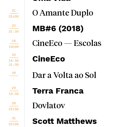
21
O Amante Duplo
21h30
22
MB#6 (2018)
21:30
24
CineEco — Escolas
10h00
24
CineEco
18:30
21:30
25
Dar a Volta ao Sol
-
28
Terra Franca
18:30
28
Dovlatov
21h30
31
Scott Matthews
21h30