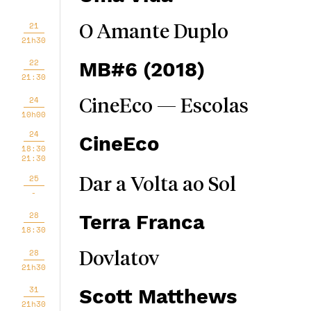
21
O Amante Duplo
21h30
22
MB#6 (2018)
21:30
24
CineEco — Escolas
10h00
24
CineEco
18:30
21:30
25
Dar a Volta ao Sol
-
28
Terra Franca
18:30
28
Dovlatov
21h30
31
Scott Matthews
21h30