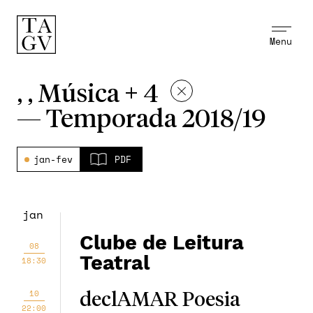
Menu
, , Música + 4
—
Temporada 2018/19
jan-fev
PDF
jan
Clube de Leitura
08
Teatral
18:30
10
declAMAR Poesia
22:00