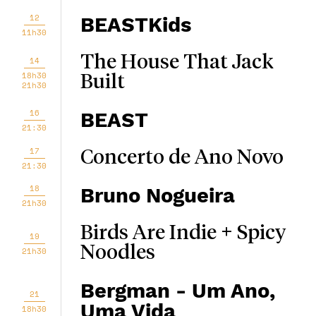
12
BEASTKids
11h30
The House That Jack
14
18h30
Built
21h30
16
BEAST
21:30
17
Concerto de Ano Novo
21:30
18
Bruno Nogueira
21h30
Birds Are Indie + Spicy
19
Noodles
21h30
Bergman - Um Ano,
21
Uma Vida
18h30