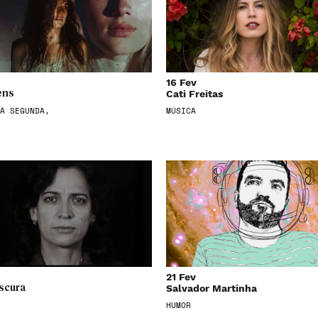
16 Fev
Cati Freitas
ens
À SEGUNDA,
MÚSICA
21 Fev
Salvador Martinha
scura
HUMOR