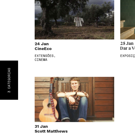
24 Jan
25 Jan
CineEco
Dar a V
EXTENSÕES,
EXPOSIÇ
CINEMA
S
CATEGORIA
3
31 Jan
Scott Matthews