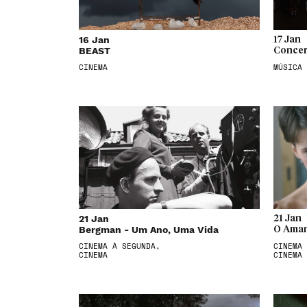
16 Jan
17 Jan
BEAST
Concer
CINEMA
MÚSICA
21 Jan
21 Jan
Bergman - Um Ano, Uma Vida
O Aman
CINEMA À SEGUNDA,
CINEMA 
CINEMA
CINEMA