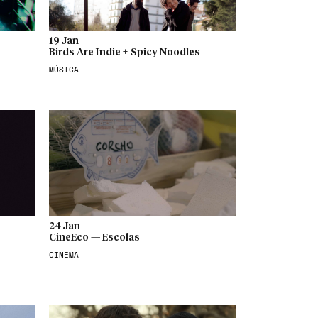
19 Jan
Birds Are Indie + Spicy Noodles
MÚSICA
24 Jan
CineEco — Escolas
CINEMA