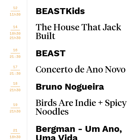
12
BEASTKids
11h30
The House That Jack
14
18h30
Built
21h30
16
BEAST
21:30
17
Concerto de Ano Novo
21:30
18
Bruno Nogueira
21h30
Birds Are Indie + Spicy
19
Noodles
21h30
Bergman - Um Ano,
21
Uma Vida
18h30