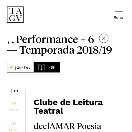
Menu
, , Performance + 6
—
Temporada 2018/19
jan-fev
PDF
jan
Clube de Leitura
08
Teatral
18:30
10
declAMAR Poesia
22:00