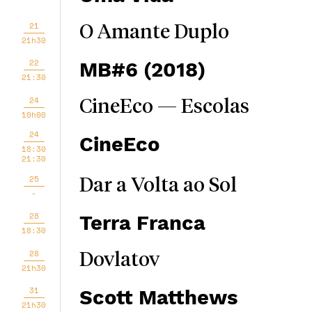
21
O Amante Duplo
21h30
22
MB#6 (2018)
21:30
24
CineEco — Escolas
10h00
24
CineEco
18:30
21:30
25
Dar a Volta ao Sol
-
28
Terra Franca
18:30
28
Dovlatov
21h30
31
Scott Matthews
21h30