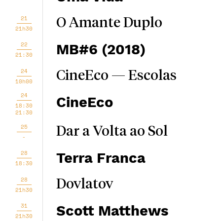
21
O Amante Duplo
21h30
22
MB#6 (2018)
21:30
24
CineEco — Escolas
10h00
24
CineEco
18:30
21:30
25
Dar a Volta ao Sol
-
28
Terra Franca
18:30
28
Dovlatov
21h30
31
Scott Matthews
21h30