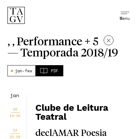
Menu
, , Performance + 5
—
Temporada 2018/19
jan-fev
PDF
jan
Clube de Leitura
08
Teatral
18:30
10
declAMAR Poesia
22:00