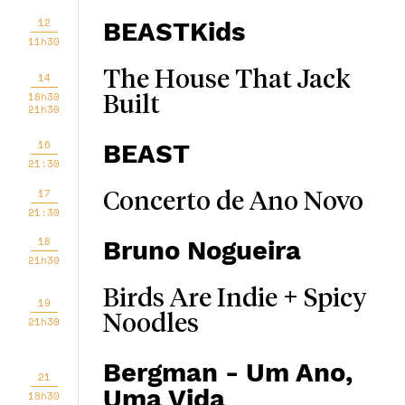
12
BEASTKids
11h30
The House That Jack
14
18h30
Built
21h30
16
BEAST
21:30
17
Concerto de Ano Novo
21:30
18
Bruno Nogueira
21h30
Birds Are Indie + Spicy
19
Noodles
21h30
Bergman - Um Ano,
21
Uma Vida
18h30