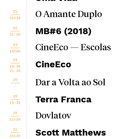
21
O Amante Duplo
21h30
22
MB#6 (2018)
21:30
24
CineEco — Escolas
10h00
24
CineEco
18:30
21:30
25
Dar a Volta ao Sol
-
28
Terra Franca
18:30
28
Dovlatov
21h30
31
Scott Matthews
21h30