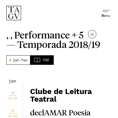
Menu
, , Performance + 5
—
Temporada 2018/19
jan-fev
PDF
jan
Clube de Leitura
08
Teatral
18:30
10
declAMAR Poesia
22:00