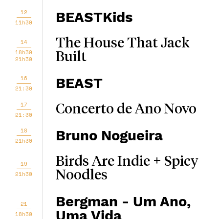
12
BEASTKids
11h30
The House That Jack
14
18h30
Built
21h30
16
BEAST
21:30
17
Concerto de Ano Novo
21:30
18
Bruno Nogueira
21h30
Birds Are Indie + Spicy
19
Noodles
21h30
Bergman - Um Ano,
21
Uma Vida
18h30