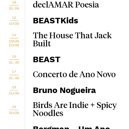
10
declAMAR Poesia
22:00
12
BEASTKids
11h30
The House That Jack
14
18h30
Built
21h30
16
BEAST
21:30
17
Concerto de Ano Novo
21:30
18
Bruno Nogueira
21h30
Birds Are Indie + Spicy
19
Noodles
21h30