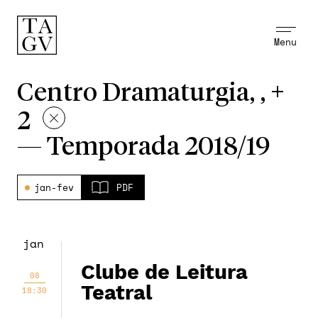
Menu
Centro Dramaturgia, , +
2
—
Temporada 2018/19
jan-fev
PDF
jan
Clube de Leitura
08
Teatral
18:30