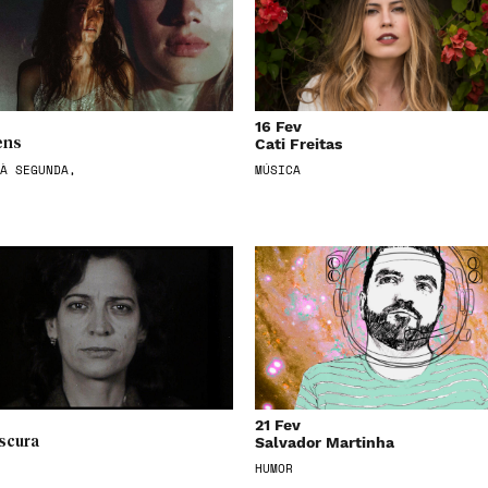
16 Fev
Cati Freitas
ens
À SEGUNDA,
MÚSICA
21 Fev
Salvador Martinha
scura
HUMOR