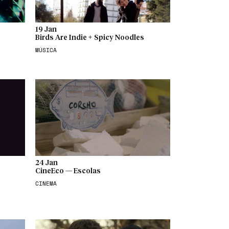
19 Jan
Birds Are Indie + Spicy Noodles
MÚSICA
24 Jan
CineEco — Escolas
CINEMA