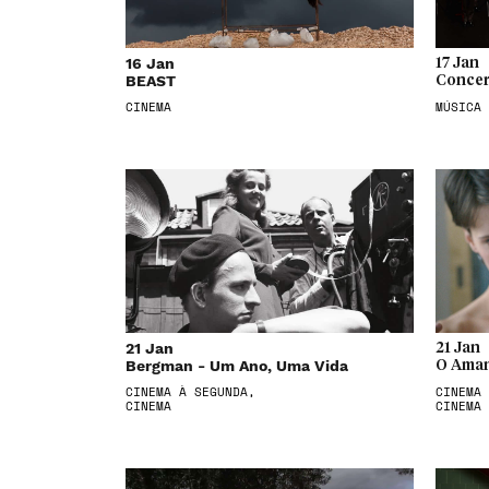
16 Jan
17 Jan
BEAST
Concer
CINEMA
MÚSICA
21 Jan
21 Jan
Bergman - Um Ano, Uma Vida
O Aman
CINEMA À SEGUNDA,
CINEMA 
CINEMA
CINEMA