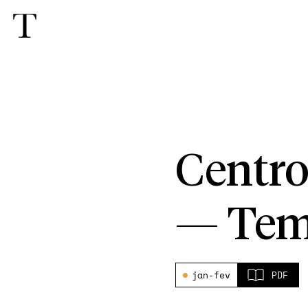
Centro
—
Tem
jan-fev
PDF