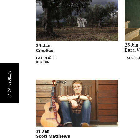
24 Jan
25 Jan
CineEco
Dar a V
EXTENSÕES,
EXPOSIÇ
CINEMA
S
CATEGORIA
7
31 Jan
Scott Matthews