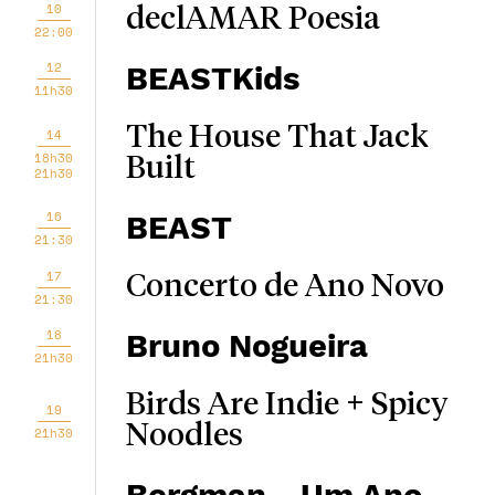
10
declAMAR Poesia
22:00
12
BEASTKids
11h30
The House That Jack
14
18h30
Built
21h30
16
BEAST
21:30
17
Concerto de Ano Novo
21:30
18
Bruno Nogueira
21h30
Birds Are Indie + Spicy
19
Noodles
21h30