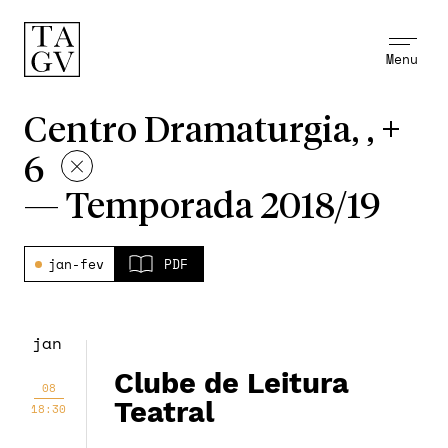
Menu
Centro Dramaturgia, , +
6
—
Temporada 2018/19
jan-fev
PDF
jan
Clube de Leitura
08
Teatral
18:30