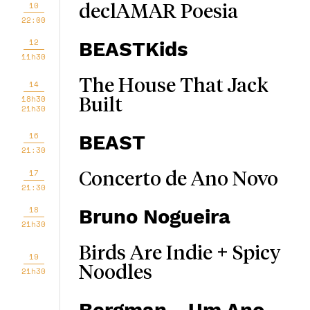
10
declAMAR Poesia
22:00
12
BEASTKids
11h30
The House That Jack
14
18h30
Built
21h30
16
BEAST
21:30
17
Concerto de Ano Novo
21:30
18
Bruno Nogueira
21h30
Birds Are Indie + Spicy
19
Noodles
21h30