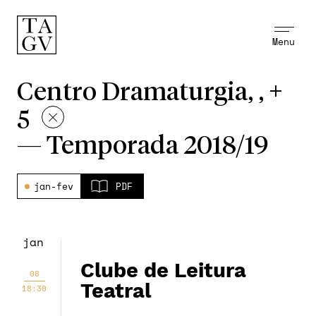
Menu
Centro Dramaturgia, , +
5
—
Temporada 2018/19
jan-fev
PDF
jan
Clube de Leitura
08
Teatral
18:30