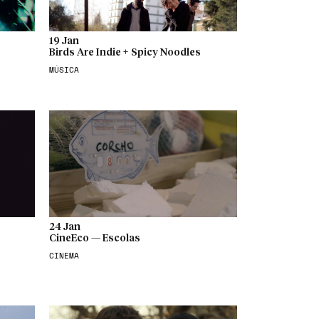
19 Jan
Birds Are Indie + Spicy Noodles
MÚSICA
24 Jan
CineEco — Escolas
CINEMA