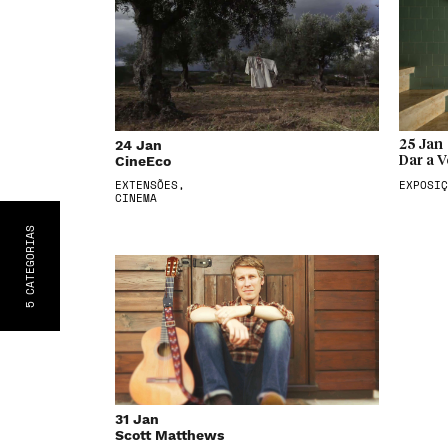
24 Jan
25 Jan
CineEco
Dar a V
EXTENSÕES,
EXPOSIÇ
CINEMA
S
CATEGORIA
5
31 Jan
Scott Matthews