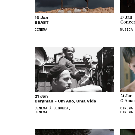
16 Jan
17 Jan
BEAST
Concer
CINEMA
MÚSICA
21 Jan
21 Jan
Bergman - Um Ano, Uma Vida
O Aman
CINEMA À SEGUNDA,
CINEMA 
CINEMA
CINEMA