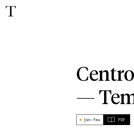
Centro
—
Tem
jan-fev
PDF