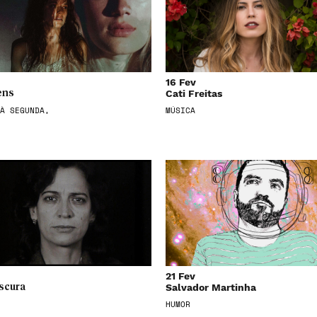
16 Fev
Cati Freitas
ens
À SEGUNDA,
MÚSICA
21 Fev
Salvador Martinha
scura
HUMOR