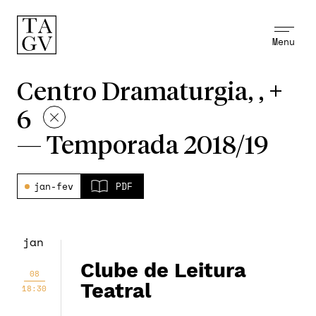
Menu
Centro Dramaturgia, , +
6
—
Temporada 2018/19
jan-fev
PDF
jan
Clube de Leitura
08
Teatral
18:30