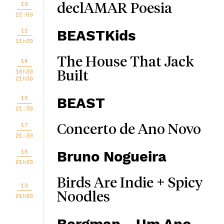
10
declAMAR Poesia
22:00
12
BEASTKids
11h30
The House That Jack
14
18h30
Built
21h30
16
BEAST
21:30
17
Concerto de Ano Novo
21:30
18
Bruno Nogueira
21h30
Birds Are Indie + Spicy
19
Noodles
21h30