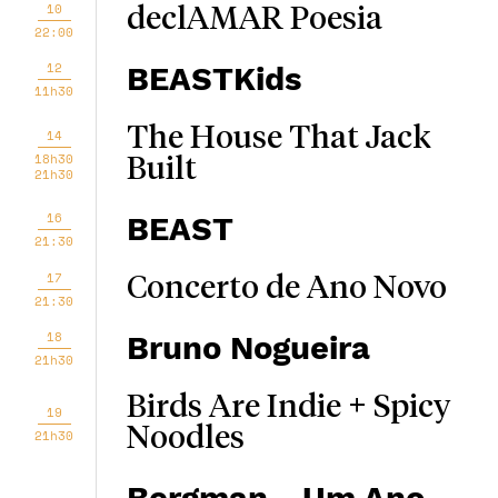
10
declAMAR Poesia
22:00
12
BEASTKids
11h30
The House That Jack
14
18h30
Built
21h30
16
BEAST
21:30
17
Concerto de Ano Novo
21:30
18
Bruno Nogueira
21h30
Birds Are Indie + Spicy
19
Noodles
21h30