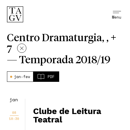
Menu
Centro Dramaturgia, , +
7
—
Temporada 2018/19
jan-fev
PDF
jan
Clube de Leitura
08
Teatral
18:30