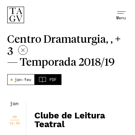
Menu
Centro Dramaturgia, , +
3
—
Temporada 2018/19
jan-fev
PDF
jan
Clube de Leitura
08
Teatral
18:30