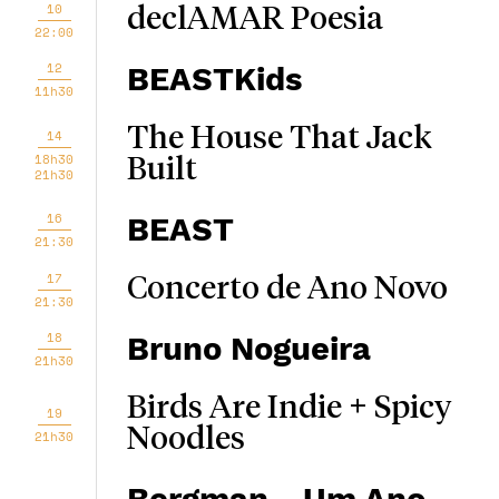
10
declAMAR Poesia
22:00
12
BEASTKids
11h30
The House That Jack
14
18h30
Built
21h30
16
BEAST
21:30
17
Concerto de Ano Novo
21:30
18
Bruno Nogueira
21h30
Birds Are Indie + Spicy
19
Noodles
21h30