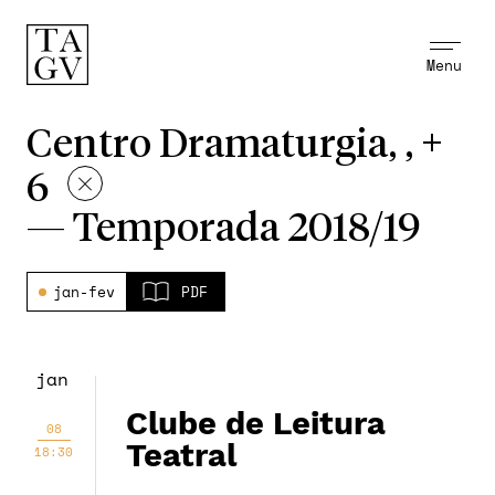
Menu
Centro Dramaturgia, , +
6
—
Temporada 2018/19
jan-fev
PDF
jan
Clube de Leitura
08
Teatral
18:30