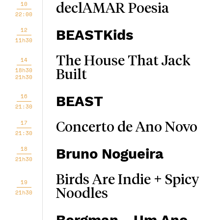
10
declAMAR Poesia
22:00
12
BEASTKids
11h30
The House That Jack
14
18h30
Built
21h30
16
BEAST
21:30
17
Concerto de Ano Novo
21:30
18
Bruno Nogueira
21h30
Birds Are Indie + Spicy
19
Noodles
21h30