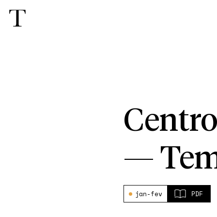
Centro
—
Tem
jan-fev
PDF