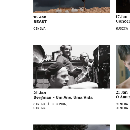
16 Jan
17 Jan
BEAST
Concer
CINEMA
MÚSICA
21 Jan
21 Jan
Bergman - Um Ano, Uma Vida
O Aman
CINEMA À SEGUNDA,
CINEMA 
CINEMA
CINEMA