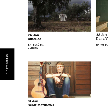
24 Jan
25 Jan
CineEco
Dar a V
EXTENSÕES,
EXPOSIÇ
CINEMA
S
CATEGORIA
5
31 Jan
Scott Matthews