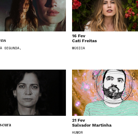
16 Fev
Cati Freitas
ens
À SEGUNDA,
MÚSICA
21 Fev
Salvador Martinha
scura
HUMOR