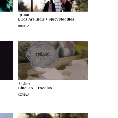
19 Jan
Birds Are Indie + Spicy Noodles
MÚSICA
24 Jan
CineEco — Escolas
CINEMA