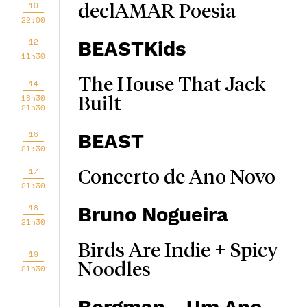
10
declAMAR Poesia
22:00
12
BEASTKids
11h30
The House That Jack
14
18h30
Built
21h30
16
BEAST
21:30
17
Concerto de Ano Novo
21:30
18
Bruno Nogueira
21h30
Birds Are Indie + Spicy
19
Noodles
21h30