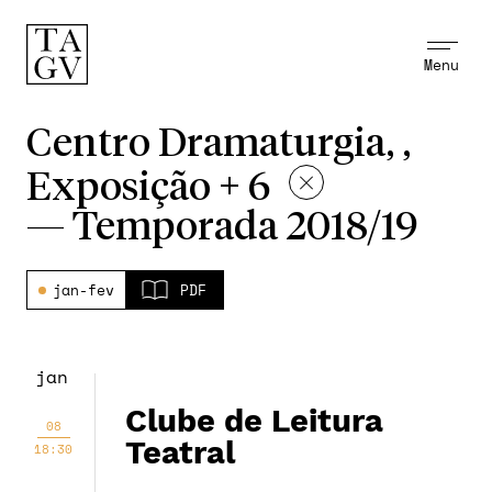
Menu
Centro Dramaturgia, ,
Exposição + 6
—
Temporada 2018/19
jan-fev
PDF
jan
Clube de Leitura
08
Teatral
18:30