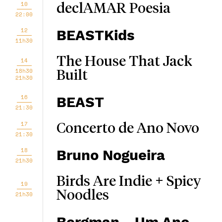
10
declAMAR Poesia
22:00
12
BEASTKids
11h30
The House That Jack
14
18h30
Built
21h30
16
BEAST
21:30
17
Concerto de Ano Novo
21:30
18
Bruno Nogueira
21h30
Birds Are Indie + Spicy
19
Noodles
21h30