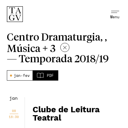
Menu
Centro Dramaturgia, ,
Música + 3
—
Temporada 2018/19
jan-fev
PDF
jan
Clube de Leitura
08
Teatral
18:30