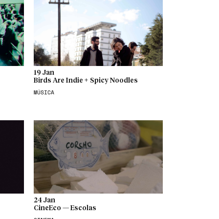
19 Jan
Birds Are Indie + Spicy Noodles
MÚSICA
24 Jan
CineEco — Escolas