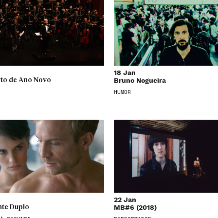
18 Jan
Bruno Nogueira
to de Ano Novo
HUMOR
22 Jan
MB#6 (2018)
te Duplo