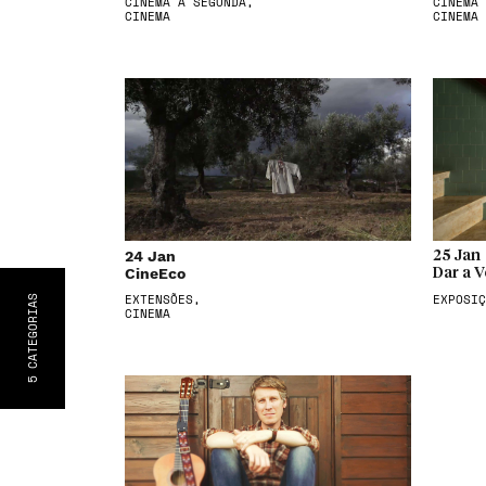
CINEMA À SEGUNDA,
CINEMA 
CINEMA
CINEMA
24 Jan
25 Jan
CineEco
Dar a V
EXTENSÕES,
EXPOSIÇ
S
CATEGORIA
CINEMA
5