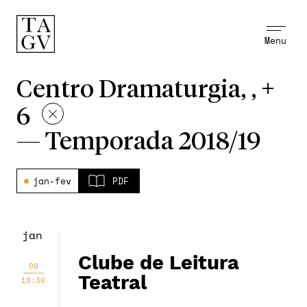
Menu
Centro Dramaturgia, , +
6
—
Temporada 2018/19
jan-fev
PDF
jan
Clube de Leitura
08
Teatral
18:30