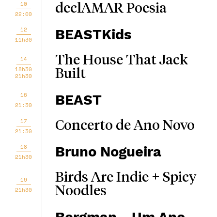
10
declAMAR Poesia
22:00
12
BEASTKids
11h30
The House That Jack
14
18h30
Built
21h30
16
BEAST
21:30
17
Concerto de Ano Novo
21:30
18
Bruno Nogueira
21h30
Birds Are Indie + Spicy
19
Noodles
21h30