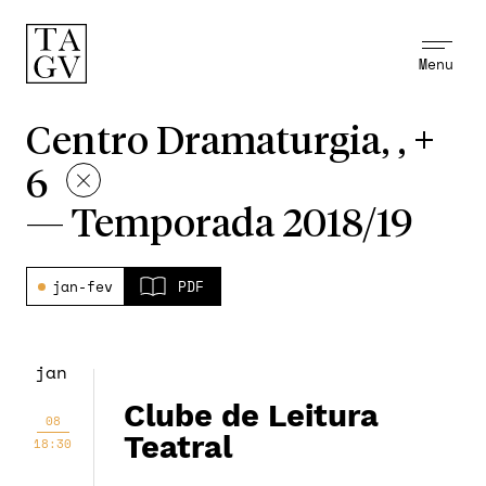
Menu
Centro Dramaturgia, , +
6
—
Temporada 2018/19
jan-fev
PDF
jan
Clube de Leitura
08
Teatral
18:30