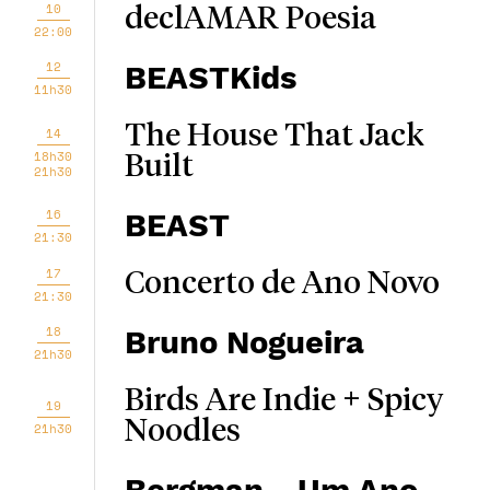
10
declAMAR Poesia
22:00
12
BEASTKids
11h30
The House That Jack
14
18h30
Built
21h30
16
BEAST
21:30
17
Concerto de Ano Novo
21:30
18
Bruno Nogueira
21h30
Birds Are Indie + Spicy
19
Noodles
21h30