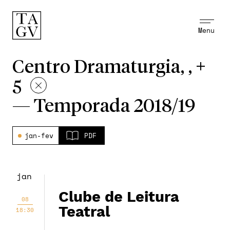
Menu
Centro Dramaturgia, , +
5
—
Temporada 2018/19
jan-fev
PDF
jan
Clube de Leitura
08
Teatral
18:30