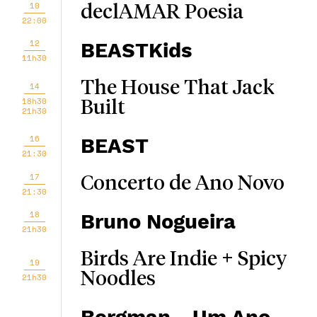
10
declAMAR Poesia
22:00
12
BEASTKids
11h30
The House That Jack
14
18h30
Built
21h30
16
BEAST
21:30
17
Concerto de Ano Novo
21:30
18
Bruno Nogueira
21h30
Birds Are Indie + Spicy
19
Noodles
21h30