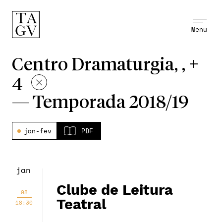
Menu
Centro Dramaturgia, , +
4
—
Temporada 2018/19
jan-fev
PDF
jan
Clube de Leitura
08
Teatral
18:30