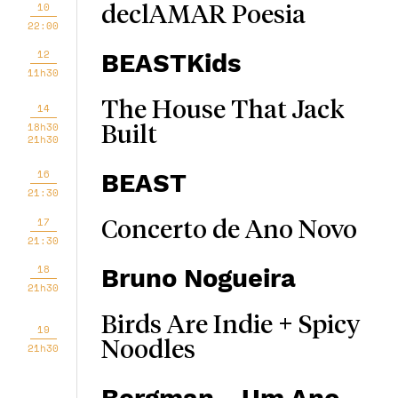
10
declAMAR Poesia
22:00
12
BEASTKids
11h30
The House That Jack
14
18h30
Built
21h30
16
BEAST
21:30
17
Concerto de Ano Novo
21:30
18
Bruno Nogueira
21h30
Birds Are Indie + Spicy
19
Noodles
21h30