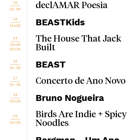
10
declAMAR Poesia
22:00
12
BEASTKids
11h30
The House That Jack
14
18h30
Built
21h30
16
BEAST
21:30
17
Concerto de Ano Novo
21:30
18
Bruno Nogueira
21h30
Birds Are Indie + Spicy
19
Noodles
21h30