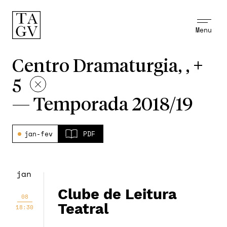
Menu
Centro Dramaturgia, , +
5
—
Temporada 2018/19
jan-fev
PDF
jan
Clube de Leitura
08
Teatral
18:30