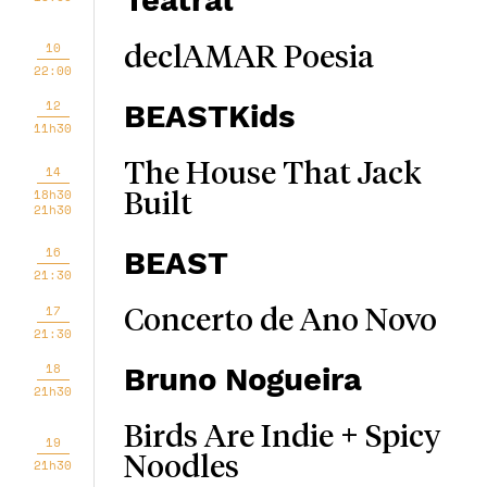
Teatral
10
declAMAR Poesia
22:00
12
BEASTKids
11h30
The House That Jack
14
18h30
Built
21h30
16
BEAST
21:30
17
Concerto de Ano Novo
21:30
18
Bruno Nogueira
21h30
Birds Are Indie + Spicy
19
Noodles
21h30