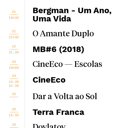
Bergman - Um Ano,
21
Uma Vida
18h30
21
O Amante Duplo
21h30
22
MB#6 (2018)
21:30
24
CineEco — Escolas
10h00
24
CineEco
18:30
21:30
25
Dar a Volta ao Sol
-
28
Terra Franca
18:30
28
Dovlatov