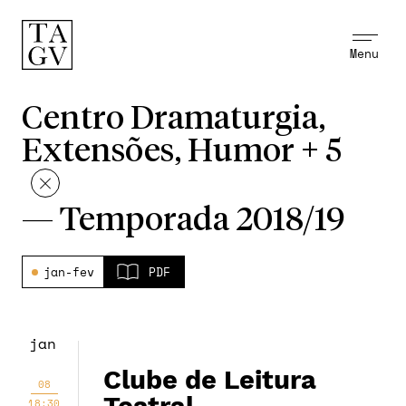
Menu
Centro Dramaturgia,
Extensões, Humor + 5
—
Temporada 2018/19
jan-fev
PDF
jan
Clube de Leitura
08
18:30