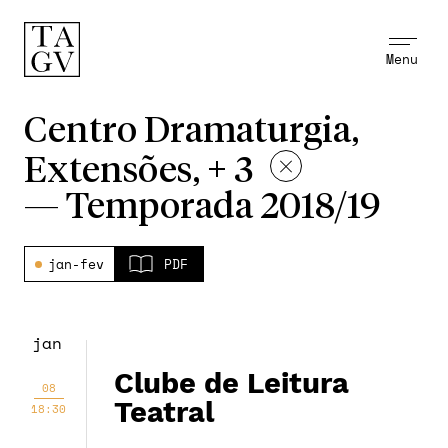
Menu
Centro Dramaturgia,
Extensões, + 3
—
Temporada 2018/19
jan-fev
PDF
jan
Clube de Leitura
08
Teatral
18:30