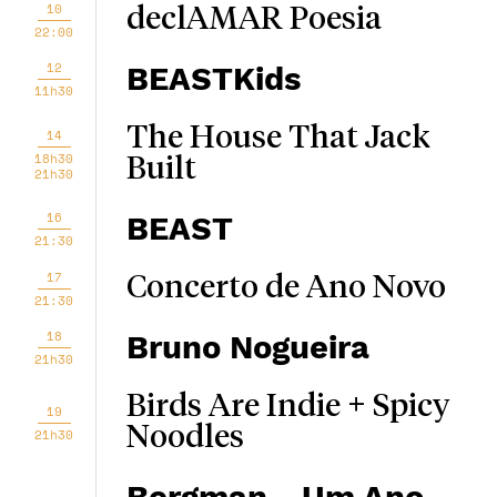
10
declAMAR Poesia
22:00
12
BEASTKids
11h30
The House That Jack
14
18h30
Built
21h30
16
BEAST
21:30
17
Concerto de Ano Novo
21:30
18
Bruno Nogueira
21h30
Birds Are Indie + Spicy
19
Noodles
21h30