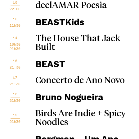
10
declAMAR Poesia
22:00
12
BEASTKids
11h30
The House That Jack
14
18h30
Built
21h30
16
BEAST
21:30
17
Concerto de Ano Novo
21:30
18
Bruno Nogueira
21h30
Birds Are Indie + Spicy
19
Noodles
21h30