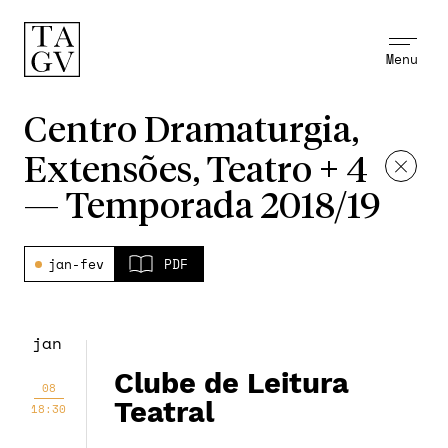
Menu
Centro Dramaturgia,
Extensões, Teatro + 4
—
Temporada 2018/19
jan-fev
PDF
jan
Clube de Leitura
08
Teatral
18:30