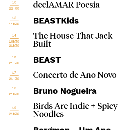
10
declAMAR Poesia
22:00
12
BEASTKids
11h30
The House That Jack
14
18h30
Built
21h30
16
BEAST
21:30
17
Concerto de Ano Novo
21:30
18
Bruno Nogueira
21h30
Birds Are Indie + Spicy
19
Noodles
21h30