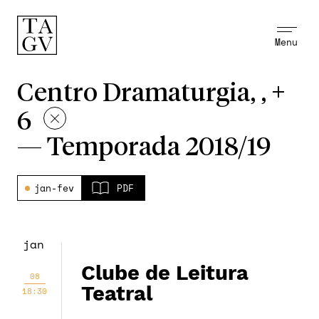
Menu
Centro Dramaturgia, , +
6
—
Temporada 2018/19
jan-fev
PDF
jan
Clube de Leitura
08
Teatral
18:30