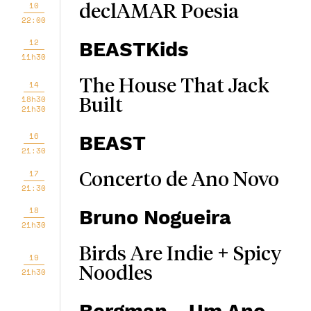
10
declAMAR Poesia
22:00
12
BEASTKids
11h30
The House That Jack
14
18h30
Built
21h30
16
BEAST
21:30
17
Concerto de Ano Novo
21:30
18
Bruno Nogueira
21h30
Birds Are Indie + Spicy
19
Noodles
21h30