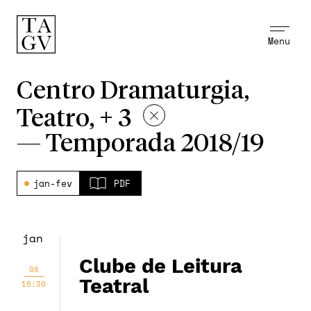
Menu
Centro Dramaturgia,
Teatro, + 3
—
Temporada 2018/19
jan-fev
PDF
jan
Clube de Leitura
08
Teatral
18:30