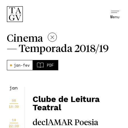
Menu
Cinema
—
Temporada 2018/19
jan-fev
PDF
jan
Clube de Leitura
08
Teatral
18:30
10
declAMAR Poesia
22:00