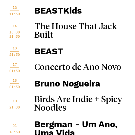
12
BEASTKids
11h30
The House That Jack
14
18h30
Built
21h30
16
BEAST
21:30
17
Concerto de Ano Novo
21:30
18
Bruno Nogueira
21h30
Birds Are Indie + Spicy
19
Noodles
21h30
Bergman - Um Ano,
21
Uma Vida
18h30