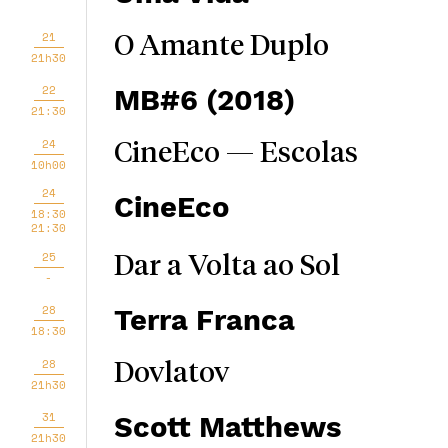
21
O Amante Duplo
21h30
22
MB#6 (2018)
21:30
24
CineEco — Escolas
10h00
24
CineEco
18:30
21:30
25
Dar a Volta ao Sol
-
28
Terra Franca
18:30
28
Dovlatov
21h30
31
Scott Matthews
21h30