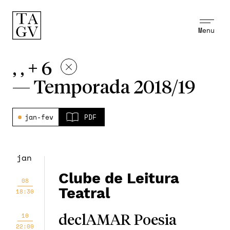
Menu
, , + 6
—
Temporada 2018/19
jan-fev
PDF
jan
Clube de Leitura
08
Teatral
18:30
10
declAMAR Poesia
22:00