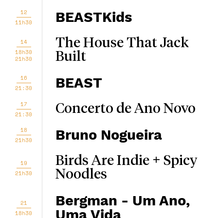
12
BEASTKids
11h30
The House That Jack
14
18h30
Built
21h30
16
BEAST
21:30
17
Concerto de Ano Novo
21:30
18
Bruno Nogueira
21h30
Birds Are Indie + Spicy
19
Noodles
21h30
Bergman - Um Ano,
21
Uma Vida
18h30