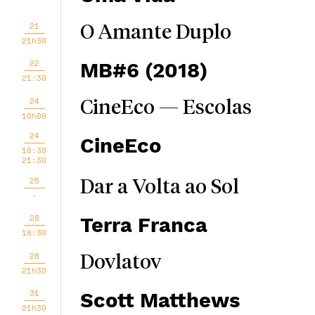
21
O Amante Duplo
21h30
22
MB#6 (2018)
21:30
24
CineEco — Escolas
10h00
24
CineEco
18:30
21:30
25
Dar a Volta ao Sol
-
28
Terra Franca
18:30
28
Dovlatov
21h30
31
Scott Matthews
21h30