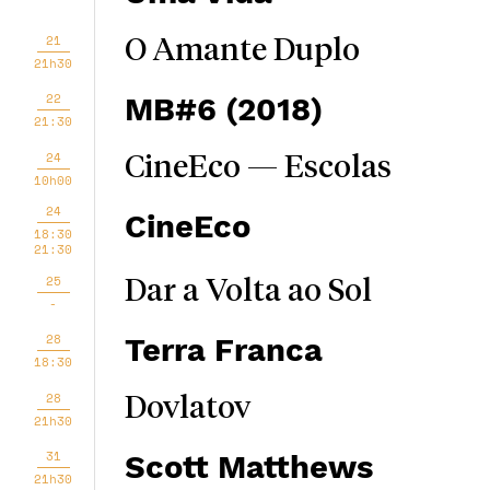
21
O Amante Duplo
21h30
22
MB#6 (2018)
21:30
24
CineEco — Escolas
10h00
24
CineEco
18:30
21:30
25
Dar a Volta ao Sol
-
28
Terra Franca
18:30
28
Dovlatov
21h30
31
Scott Matthews
21h30