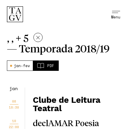
Menu
, , + 5
—
Temporada 2018/19
jan-fev
PDF
jan
Clube de Leitura
08
Teatral
18:30
10
declAMAR Poesia
22:00