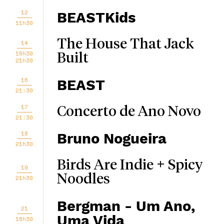
12
BEASTKids
11h30
The House That Jack
14
18h30
Built
21h30
16
BEAST
21:30
17
Concerto de Ano Novo
21:30
18
Bruno Nogueira
21h30
Birds Are Indie + Spicy
19
Noodles
21h30
Bergman - Um Ano,
21
Uma Vida
18h30