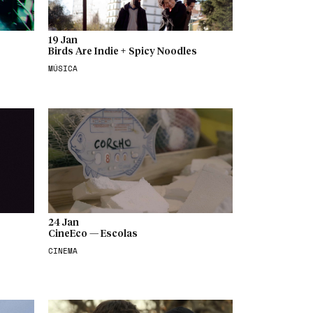
19 Jan
Birds Are Indie + Spicy Noodles
MÚSICA
24 Jan
CineEco — Escolas
CINEMA