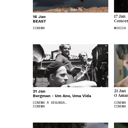
16 Jan
17 Jan
BEAST
Concer
CINEMA
MÚSICA
21 Jan
21 Jan
Bergman - Um Ano, Uma Vida
O Aman
CINEMA À SEGUNDA,
CINEMA 
CINEMA
CINEMA