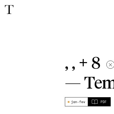
, , + 8
—
Tem
jan-fev
PDF