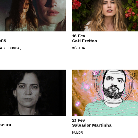
16 Fev
Cati Freitas
ens
À SEGUNDA,
MÚSICA
21 Fev
Salvador Martinha
scura
HUMOR