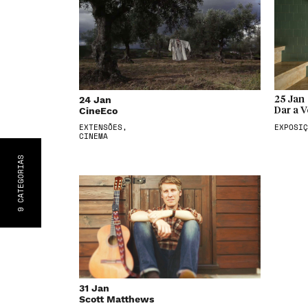
24 Jan
25 Jan
CineEco
Dar a V
EXTENSÕES,
EXPOSIÇ
CINEMA
S
CATEGORIA
9
31 Jan
Scott Matthews