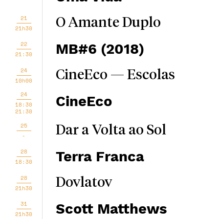
21
O Amante Duplo
21h30
22
MB#6 (2018)
21:30
24
CineEco — Escolas
10h00
24
CineEco
18:30
21:30
25
Dar a Volta ao Sol
-
28
Terra Franca
18:30
28
Dovlatov
21h30
31
Scott Matthews
21h30