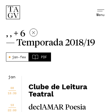
Menu
, , + 6
—
Temporada 2018/19
jan-fev
PDF
jan
Clube de Leitura
08
Teatral
18:30
10
declAMAR Poesia
22:00