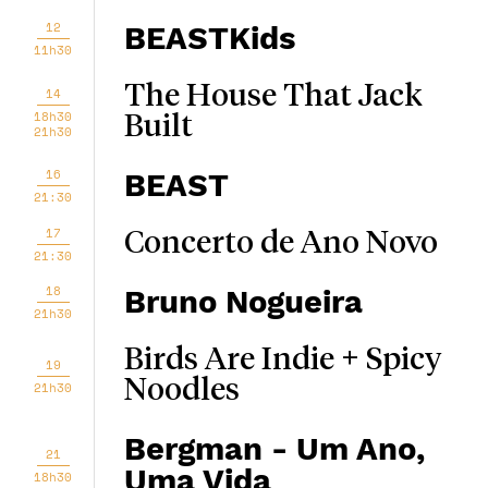
12
BEASTKids
11h30
The House That Jack
14
18h30
Built
21h30
16
BEAST
21:30
17
Concerto de Ano Novo
21:30
18
Bruno Nogueira
21h30
Birds Are Indie + Spicy
19
Noodles
21h30
Bergman - Um Ano,
21
Uma Vida
18h30