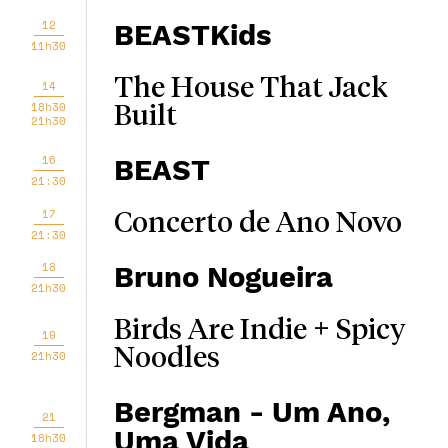
12
BEASTKids
11h30
The House That Jack
14
18h30
Built
21h30
16
BEAST
21:30
17
Concerto de Ano Novo
21:30
18
Bruno Nogueira
21h30
Birds Are Indie + Spicy
19
Noodles
21h30
Bergman - Um Ano,
21
Uma Vida
18h30