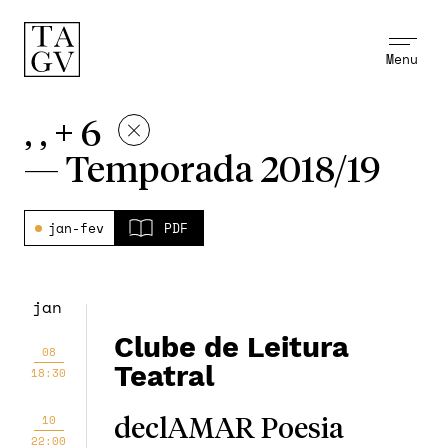
Menu
, , + 6
—
Temporada 2018/19
jan-fev
PDF
jan
Clube de Leitura
08
Teatral
18:30
10
declAMAR Poesia
22:00