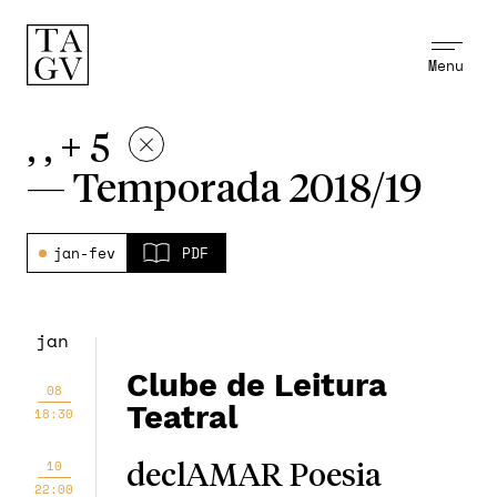
Menu
, , + 5
—
Temporada 2018/19
jan-fev
PDF
jan
Clube de Leitura
08
Teatral
18:30
10
declAMAR Poesia
22:00