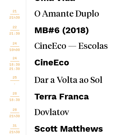
21
O Amante Duplo
21h30
22
MB#6 (2018)
21:30
24
CineEco — Escolas
10h00
24
CineEco
18:30
21:30
25
Dar a Volta ao Sol
-
28
Terra Franca
18:30
28
Dovlatov
21h30
31
Scott Matthews
21h30