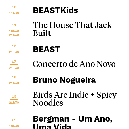
12
BEASTKids
11h30
The House That Jack
14
18h30
Built
21h30
16
BEAST
21:30
17
Concerto de Ano Novo
21:30
18
Bruno Nogueira
21h30
Birds Are Indie + Spicy
19
Noodles
21h30
Bergman - Um Ano,
21
Uma Vida
18h30