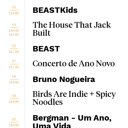
12
BEASTKids
11h30
The House That Jack
14
18h30
Built
21h30
16
BEAST
21:30
17
Concerto de Ano Novo
21:30
18
Bruno Nogueira
21h30
Birds Are Indie + Spicy
19
Noodles
21h30
Bergman - Um Ano,
21
Uma Vida
18h30