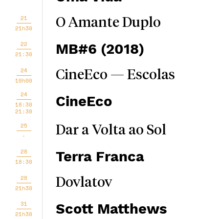
21
O Amante Duplo
21h30
22
MB#6 (2018)
21:30
24
CineEco — Escolas
10h00
24
CineEco
18:30
21:30
25
Dar a Volta ao Sol
-
28
Terra Franca
18:30
28
Dovlatov
21h30
31
Scott Matthews
21h30