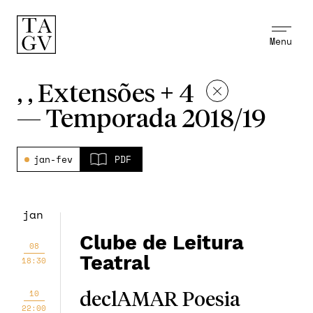
Menu
, , Extensões + 4
—
Temporada 2018/19
jan-fev
PDF
jan
Clube de Leitura
08
Teatral
18:30
10
declAMAR Poesia
22:00