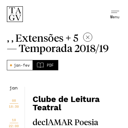
Menu
, , Extensões + 5
—
Temporada 2018/19
jan-fev
PDF
jan
Clube de Leitura
08
Teatral
18:30
10
declAMAR Poesia
22:00