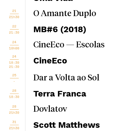
21
O Amante Duplo
21h30
22
MB#6 (2018)
21:30
24
CineEco — Escolas
10h00
24
CineEco
18:30
21:30
25
Dar a Volta ao Sol
-
28
Terra Franca
18:30
28
Dovlatov
21h30
31
Scott Matthews
21h30