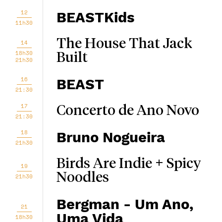
12
BEASTKids
11h30
The House That Jack
14
18h30
Built
21h30
16
BEAST
21:30
17
Concerto de Ano Novo
21:30
18
Bruno Nogueira
21h30
Birds Are Indie + Spicy
19
Noodles
21h30
Bergman - Um Ano,
21
Uma Vida
18h30