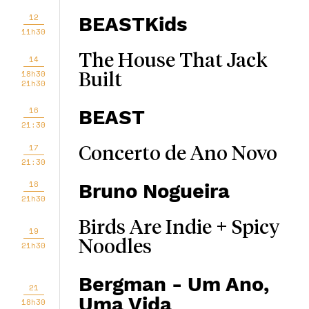
12
BEASTKids
11h30
The House That Jack
14
18h30
Built
21h30
16
BEAST
21:30
17
Concerto de Ano Novo
21:30
18
Bruno Nogueira
21h30
Birds Are Indie + Spicy
19
Noodles
21h30
Bergman - Um Ano,
21
Uma Vida
18h30