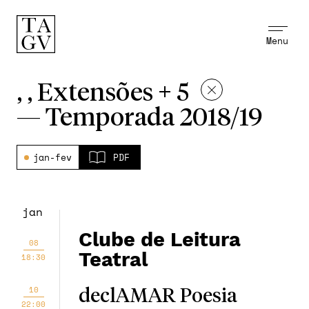
Menu
, , Extensões + 5
—
Temporada 2018/19
jan-fev
PDF
jan
Clube de Leitura
08
Teatral
18:30
10
declAMAR Poesia
22:00