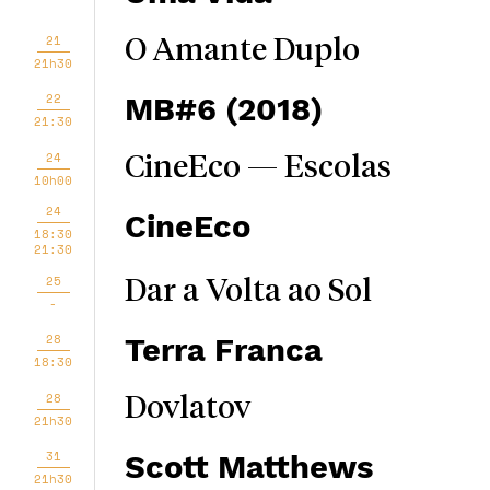
21
O Amante Duplo
21h30
22
MB#6 (2018)
21:30
24
CineEco — Escolas
10h00
24
CineEco
18:30
21:30
25
Dar a Volta ao Sol
-
28
Terra Franca
18:30
28
Dovlatov
21h30
31
Scott Matthews
21h30