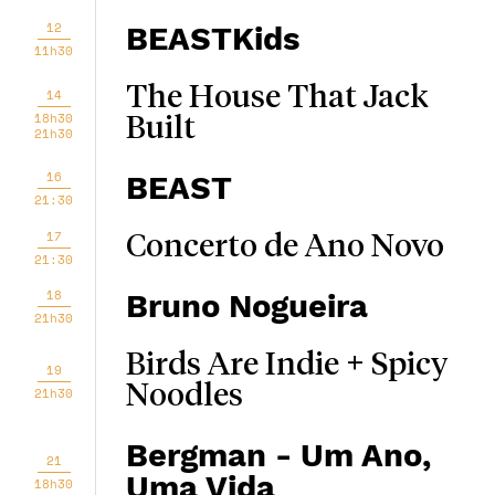
12
BEASTKids
11h30
The House That Jack
14
18h30
Built
21h30
16
BEAST
21:30
17
Concerto de Ano Novo
21:30
18
Bruno Nogueira
21h30
Birds Are Indie + Spicy
19
Noodles
21h30
Bergman - Um Ano,
21
Uma Vida
18h30