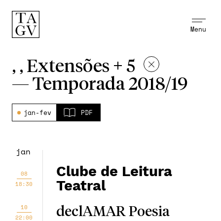
Menu
, , Extensões + 5
—
Temporada 2018/19
jan-fev
PDF
jan
Clube de Leitura
08
Teatral
18:30
10
declAMAR Poesia
22:00