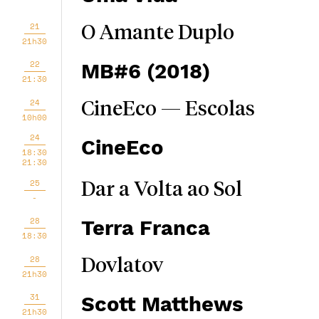
21
O Amante Duplo
21h30
22
MB#6 (2018)
21:30
24
CineEco — Escolas
10h00
24
CineEco
18:30
21:30
25
Dar a Volta ao Sol
-
28
Terra Franca
18:30
28
Dovlatov
21h30
31
Scott Matthews
21h30