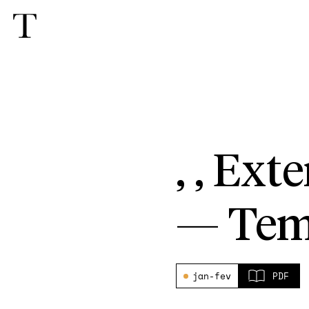
, , Ext
—
Tem
jan-fev
PDF