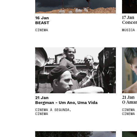
16 Jan
17 Jan
BEAST
Concer
CINEMA
MÚSICA
21 Jan
21 Jan
Bergman - Um Ano, Uma Vida
O Aman
CINEMA À SEGUNDA,
CINEMA 
CINEMA
CINEMA