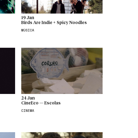
19 Jan
Birds Are Indie + Spicy Noodles
MÚSICA
24 Jan
CineEco — Escolas
CINEMA