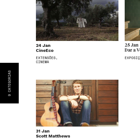
24 Jan
25 Jan
CineEco
Dar a V
EXTENSÕES,
EXPOSIÇ
CINEMA
S
CATEGORIA
9
31 Jan
Scott Matthews