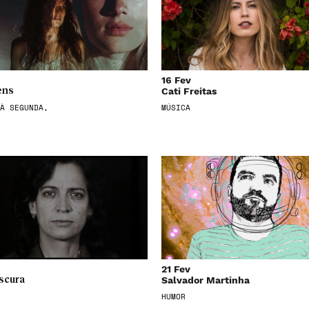
16 Fev
Cati Freitas
ens
À SEGUNDA,
MÚSICA
21 Fev
Salvador Martinha
scura
HUMOR