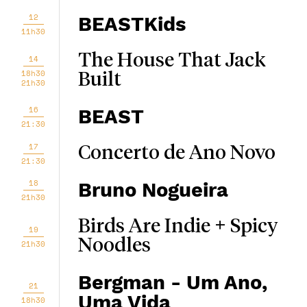
12
BEASTKids
11h30
The House That Jack
14
18h30
Built
21h30
16
BEAST
21:30
17
Concerto de Ano Novo
21:30
18
Bruno Nogueira
21h30
Birds Are Indie + Spicy
19
Noodles
21h30
Bergman - Um Ano,
21
Uma Vida
18h30