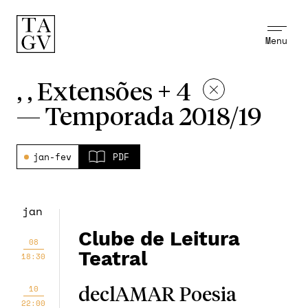
Menu
, , Extensões + 4
—
Temporada 2018/19
jan-fev
PDF
jan
Clube de Leitura
08
Teatral
18:30
10
declAMAR Poesia
22:00