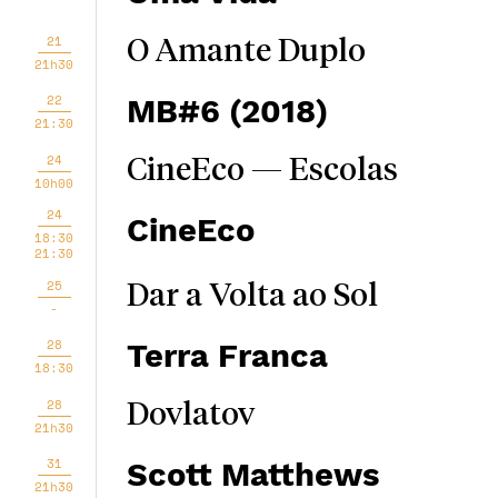
21
O Amante Duplo
21h30
22
MB#6 (2018)
21:30
24
CineEco — Escolas
10h00
24
CineEco
18:30
21:30
25
Dar a Volta ao Sol
-
28
Terra Franca
18:30
28
Dovlatov
21h30
31
Scott Matthews
21h30